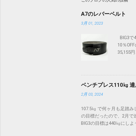
このブログの人気の投稿
A7のレバーベルト
3月 01, 2023
BIG3
10％O
35,1
29,5
し黒とつ
がってい
ベンチプレス110㎏ 
2月 03, 2024
107.5㎏ で何ヶ月も足
の目標だったので、2月で達
BIG3の目標は440㎏にしよ