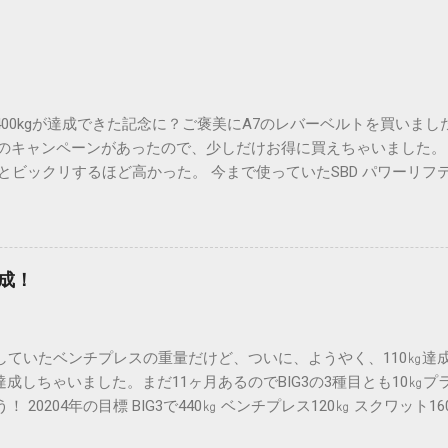
で400kgが達成できた記念に？ご褒美にA7のレバーベルトを買いました
FFのキャンペーンがあったので、少しだけお得に買えちゃいました。
55円とビックリするほど高かった。 今まで使っていたSBD パワーリ
80円でメッチャ高いって思っていたのに、5,000円以上も高いんだか
や消し銀色でA7のロゴがはいり、カッコイイ！ これでモチベーシ
けば安い買い物だわ。 頑張ってトレーニングしよう！！
達成！
踏みしていたベンチプレスの重量だけど、ついに、ようやく、110㎏達成
成しちゃいました。まだ11ヶ月あるのでBIG3の3種目とも10㎏
う！ 20204年の目標 BIG3で440㎏ ベンチプレス120㎏ スクワット1