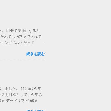
。 LINEで友達になると
 それでも送料まで入れて
フティングベルトだって
ら。 でも黒いベルトにつや消
続きを読む
ョンが上がって、記録も上
しました。 110㎏は今年
プラスを目標として、今年の
60㎏ デッドリフト160㎏